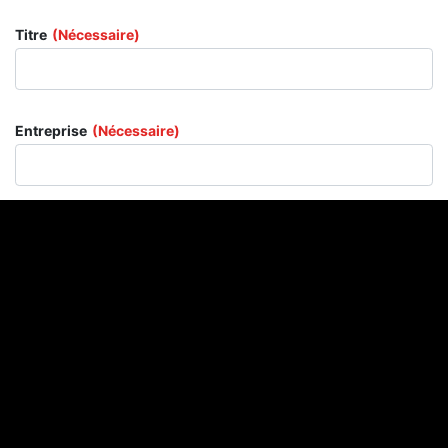
Titre
(Nécessaire)
Entreprise
(Nécessaire)
En cochant cette case, vous consentez à re
Je souhaiterais m'abonner aux mises à jour de recherche et
d'analyse de la CTA
En cochant cette case, vous consentez à recevoir des mises à jour par
email de la part de la ACT